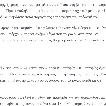
ουργεί, μπορεί να σας
τρομά
ξ
ει
αν αυτό σας συμβεί για πρώτη φορ
τε. Πριν καταλήξετε σε κάποια συμπεράσματα σχετικά με το γιατί
κό να διαβάσετε ποιοι παράγοντες επηρεάζουν την απόδοσή του.
πράγμα που σημαίνει ότι τα λιπαντικά έχουν γίνει ξηρά ή ορισμέν
όσο, υπάρχουν πολλοί ακόμα λόγοι που το ρολόι σταματάει να
υτών των λόγων καθώς και το πως θα μπορούσε να το διορθώσει ο
rtz
σταματούν να λειτουργούν είναι η μπαταρία. Οι μπαταρίες έχο
ουν πολλοί παράγοντες που επηρεάζουν την ζωή της μπαταρίας. Εά
είτε την λειτουργία του χρονογράφου, εάν το ρολόι εκτίθεται σε
ολογοποιός θα ελέγξει πρώτα την μπαταρία και εάν διαπιστώσει πω
 ο συνηθέστερος λόγος που ένα
quartz
ρολόι σταματά να λειτουργε