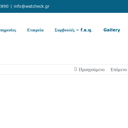
2890
|
info@watcheck.gr
πηρεσίες
Εταιρεία
Συμβουλές – f.a.q.
Gallery
Προηγούμενο
Επόμενο