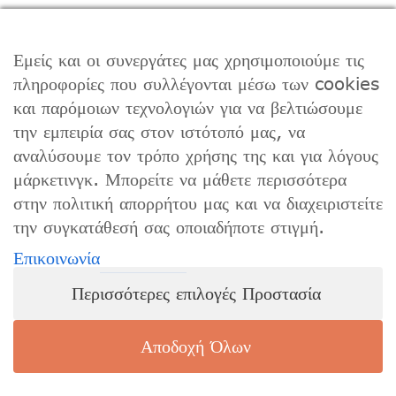
ΒΡΕΊΤΕ ΜΑΣ ΣΤΟ FACEBOOK
Εμείς και οι συνεργάτες μας χρησιμοποιούμε τις
πληροφορίες που συλλέγονται μέσω των cookies
και παρόμοιων τεχνολογιών για να βελτιώσουμε
ΩΡΆΡΙΟ ΛΕΙΤΟΥΡΓΊΑΣ
την εμπειρία σας στον ιστότοπό μας, να
αναλύσουμε τον τρόπο χρήσης της και για λόγους
Δευτέρα – Παρασκευή 9:00 – 17:00
μάρκετινγκ. Μπορείτε να μάθετε περισσότερα
στην πολιτική απορρήτου μας και να διαχειριστείτε
την συγκατάθεσή σας οποιαδήποτε στιγμή.
Επικοινωνία
© Copyright 2018 -
2026 | All Rights
Περισσότερες επιλογές Προστασία
Reserved |
Privacy Policy
|
Terms of
Use
| Powered by
Αποδοχή Όλων
Facebook
Instagram