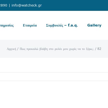
2890
|
info@watcheck.gr
πηρεσίες
Εταιρεία
Συμβουλές – f.a.q.
Gallery
Αρχική
Πως προκαλώ βλάβη στο ρολόι μου χωρίς να το ξέρω;
82