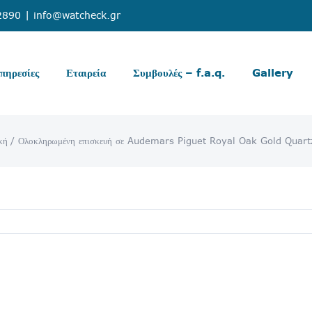
2890
|
info@watcheck.gr
πηρεσίες
Εταιρεία
Συμβουλές – f.a.q.
Gallery
κή
Ολοκληρωμένη επισκευή σε Audemars Piguet Royal Oak Gold Quart